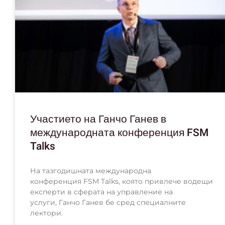
Участието на Ганчо Ганев в
международната конференция FSM
Talks
На тазгодишната международна
конференция FSM Talks, която привлече водещи
експерти в сферата на управление на
услуги, Ганчо Ганев бе сред специалните
лектори.