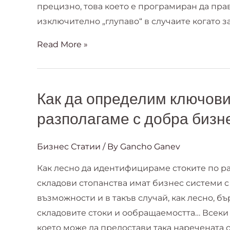
прецизно, това което е програмиран да пра
бизнес
изключително „глупаво“ в случаите когато з
решения
Read More »
Как да определим ключови 
Как
да
разполагаме с добра биз
определим
ключови
Бизнес Статии
/ By
Gancho Ganev
показатели
Как лесно да идентифицираме стоките по р
в
складови стопанства имат бизнес системи
склада,
възможности и в такъв случай, как лесно, 
ако
складовите стоки и ообращаемостта… Всеки 
не
което може да предостави така наречената 