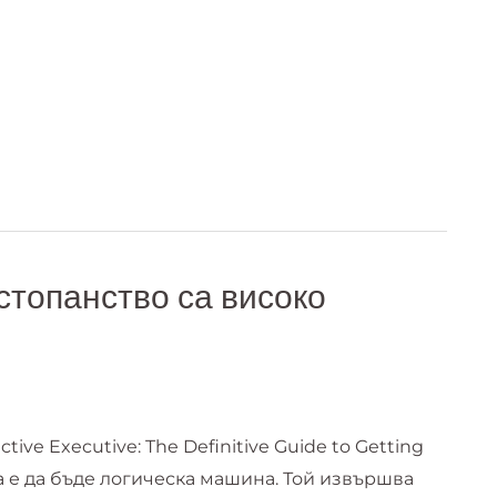
Обучения и консултации
Блог
Събития
Кон
стопанство са високо
tive Executive: The Definitive Guide to Getting
а е да бъде логическа машина. Той извършва