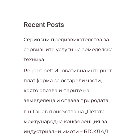
такти
Recent Posts
Сериозни предизвикателства за
сервизните услуги на земеделска
техника
Re-part.net: Иновативна интернет
платформа за остарели части,
която опазва и парите на
земеделеца и опазва природата​
г-н Ганев присъства на „Петата
международна конференция за
индустриални имоти – БГСКЛАД