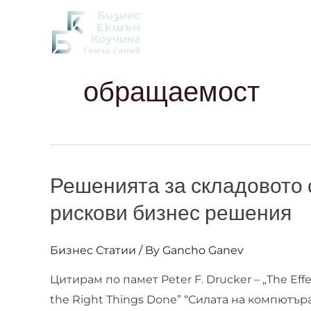
Skip
to
За Мен
Клуб на книгата
content
обращаемост
Решенията за складовото 
Решенията
за
рискови бизнес решения
складовото
стопанство
Бизнес Статии
/ By
Gancho Ganev
са
Цитирам по памет Peter F. Drucker – „The Effec
високо
the Right Things Done” “Силата на компютър
рискови